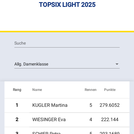
TOPSIX LIGHT 2025
Suche
Allg. Damenklasse
Rang
Name
Rennen
Punkte
1
KUGLER Martina
5
279.6052
2
WIESINGER Eva
4
222.144
Naturfreunde Frankenfels
Kürnberger Mosttour 2025
3
SCHIER Petra
5
203.1689