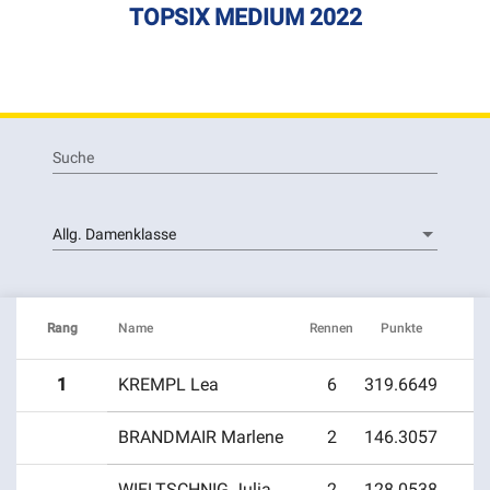
TOPSIX MEDIUM 2022
Suche
Allg. Damenklasse
Rang
Name
Rennen
Punkte
1
KREMPL Lea
6
319.6649
BRANDMAIR Marlene
2
146.3057
Bike Team Kaiser
19. Stubalpen Mountainbike Marathon und
WIELTSCHNIG Julia
2
128.0538