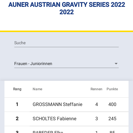
AUNER AUSTRIAN GRAVITY SERIES 2022
2022
Suche
Frauen - Juniorinnen
Rang
Name
Rennen
Punkte
1
GROSSMANN Steffanie
4
400
2
SCHOLTES Fabienne
3
245
Intersport Patrick Rad Union
Race #1 auner Austrian Gravity Series -
3
RABEDER Elke
1
85