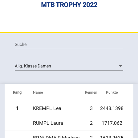
MTB TROPHY 2022
Suche
Allg. Klasse Damen
Rang
Name
Rennen
Punkte
1
KREMPL Lea
3
2448.1398
RUMPL Laura
2
1717.062
Bike Team Kaiser
Kürnberger Mosttour 2022
BRANDMAIR Marlene
2
1623.2635