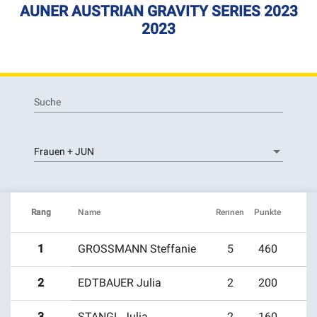
AUNER AUSTRIAN GRAVITY SERIES 2023
2023
Suche
Frauen + JUN
Rang
Name
Rennen
Punkte
1
GROSSMANN Steffanie
5
460
2
EDTBAUER Julia
2
200
Wednesday Riders
Race #1 auner Austrian Gravity Series –
3
STANGL Julia
2
160